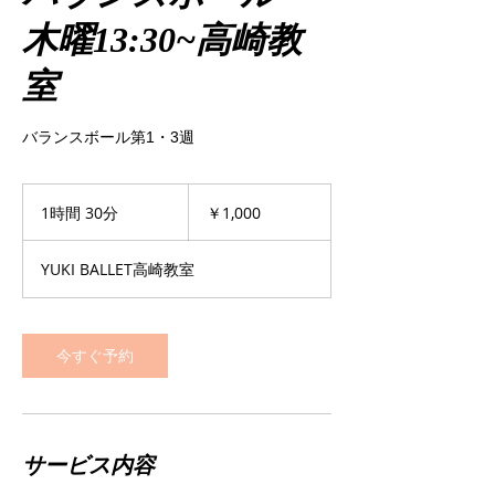
木曜13:30~高崎教
室
バランスボール第1・3週
1,000
円
1時間 30分
1
￥1,000
時
3
YUKI BALLET高崎教室
0
分
今すぐ予約
サービス内容