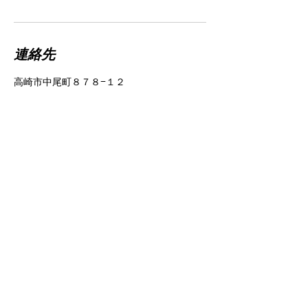
連絡先
高崎市中尾町８７８−１２
特定商取引に基づく表記
© 2023 Beauty & co -
Wix.com
で作
成されたホームページです。
Produced by Grand Vision