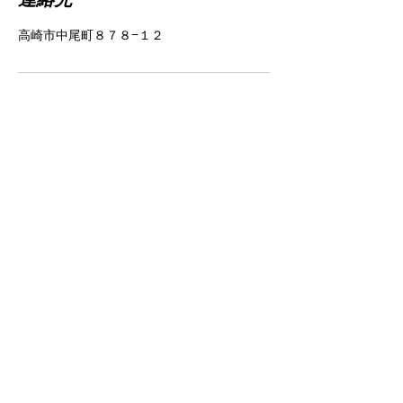
高崎市中尾町８７８−１２
特定商取引に基づく表記
© 2023 Beauty & co -
Wix.com
で作
成されたホームページです。
Produced by Grand Vision